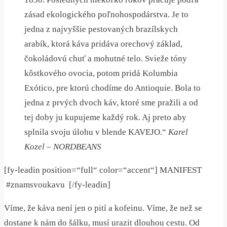
zásad ekologického poľnohospodárstva. Je to
jedna z najvyššie pestovaných brazílskych
arabík, ktorá káva pridáva orechový základ,
čokoládovú chuť a mohutné telo. Svieže tóny
kôstkového ovocia, potom pridá Kolumbia
Exótico, pre ktorú chodíme do Antioquie. Bola to
jedna z prvých dvoch káv, ktoré sme pražili a od
tej doby ju kupujeme každý rok. Aj preto aby
splnila svoju úlohu v blende KAVEJO.“
Karel
Kozel – NORDBEANS
[fy-leadin position=“full“ color=“accent“] MANIFEST
#znamsvoukavu
[/fy-leadin]
Víme, že káva není jen o pití a kofeinu. Víme, že než se
dostane k nám do šálku, musí urazit dlouhou cestu. Od