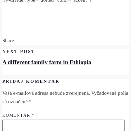
[fy-divider type=“dotted“ color=“accent“]
Share
NEXT POST
A different family farm in Ethiopia
PRIDAJ KOMENTÁR
Vaša e-mailová adresa nebude zverejnená.
Vyžadované polia
sú označené
*
KOMENTÁR
*