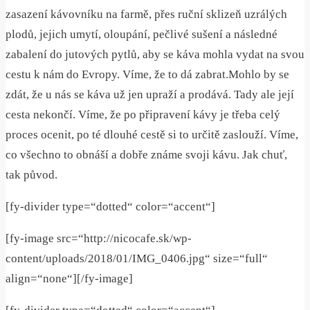
zasazení kávovníku na farmě, přes ruční sklizeň uzrálých
plodů, jejich umytí, oloupání, pečlivé sušení a následné
zabalení do jutových pytlů, aby se káva mohla vydat na svou
cestu k nám do Evropy. Víme, že to dá zabrat.Mohlo by se
zdát, že u nás se káva už jen upraží a prodává. Tady ale její
cesta nekončí. Víme, že po připravení kávy je třeba celý
proces ocenit, po té dlouhé cestě si to určitě zaslouží. Víme,
co všechno to obnáší a dobře známe svoji kávu. Jak chuť,
tak původ.
[fy-divider type=“dotted“ color=“accent“]
[fy-image src=“http://nicocafe.sk/wp-
content/uploads/2018/01/IMG_0406.jpg“ size=“full“
align=“none“][/fy-image]