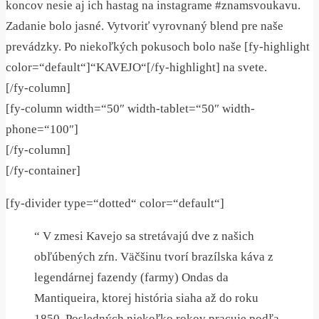
koncov nesie aj ich hastag na instagrame #znamsvoukavu.
Zadanie bolo jasné. Vytvoriť vyrovnaný blend pre naše
prevádzky. Po niekoľkých pokusoch bolo naše [fy-highlight
color=“default“]“KAVEJO“[/fy-highlight] na svete.
[/fy-column]
[fy-column width=“50″ width-tablet=“50″ width-
phone=“100″]
[/fy-column]
[/fy-container]
[fy-divider type=“dotted“ color=“default“]
“ V zmesi Kavejo sa stretávajú dve z našich
obľúbených zŕn. Väčšinu tvorí brazílska káva z
legendárnej fazendy (farmy) Ondas da
Mantiqueira, ktorej história siaha až do roku
1850. Posledných niekoľko rokov pracuje podľa