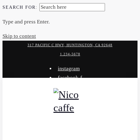
SEARCH FOR:
Type and press Enter.
Skip to content
317 PACIFIC C HWY, HUNTINGTON, CA 92648
1.234-5678
instagram
facebook-f
x-twitter