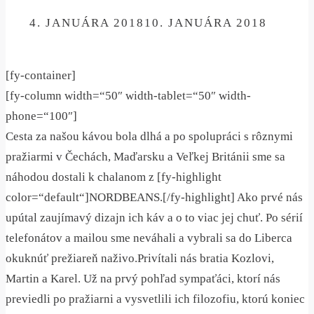
ON
4. JANUÁRA 2018
10. JANUÁRA 2018
[fy-container]
[fy-column width=“50″ width-tablet=“50″ width-
phone=“100″]
Cesta za našou kávou bola dlhá a po spolupráci s rôznymi
pražiarmi v Čechách, Maďarsku a Veľkej Británii sme sa
náhodou dostali k chalanom z [fy-highlight
color=“default“]NORDBEANS.[/fy-highlight] Ako prvé nás
upútal zaujímavý dizajn ich káv a o to viac jej chuť. Po sérií
telefonátov a mailou sme neváhali a vybrali sa do Liberca
okuknúť prežiareň naživo.Privítali nás bratia Kozlovi,
Martin a Karel. Už na prvý pohľad sympaťáci, ktorí nás
previedli po pražiarni a vysvetlili ich filozofiu, ktorú koniec